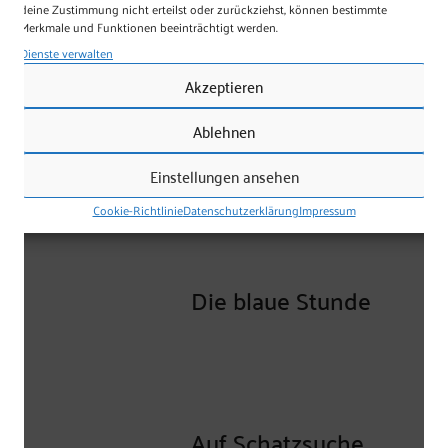
Spuren
deine Zustimmung nicht erteilst oder zurückziehst, können bestimmte
Merkmale und Funktionen beeinträchtigt werden.
Dienste verwalten
Akzeptieren
Ablehnen
Pinselzauber
Einstellungen ansehen
Cookie-Richtlinie
Datenschutzerklärung
Impressum
Die blaue Stunde
Frauke Vieregg / Grafik-Design
83043 Bad Aibling
Tel. 08061 3460179
mobil 01573 9043929
info@frauke-vieregg.de
Auf Schatzsuche