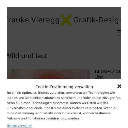
Wild und laut
14.00–17.00
Uhr,
60 € inkl.
Cookie-Zustimmung verwalten
Material
Um dir ein optimales Erlebnis zu bieten, verwenden wir Technologien wie
Cookies, um Geräteinformationen zu speichern und/oder darauf zuzugreifen.
Wenn du diesen Technologien zustimmst, können wir Daten wie das
Unser Alltag ist
Surfverhalten oder eindeutige IDs auf dieser Website verarbeiten. Wenn du
von vielen
deine Zustimmung nicht erteilst oder zurückziehst, können bestimmte
Regeln
Merkmale und Funktionen beeinträchtigt werden.
bestimmt, die
im Umgang
Dienste verwalten