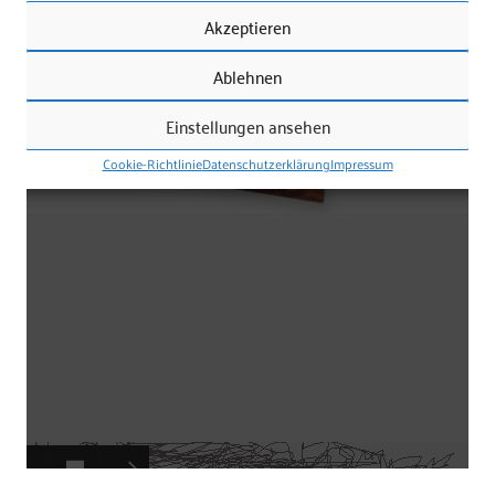
Akzeptieren
Ablehnen
Einstellungen ansehen
Cookie-Richtlinie
Datenschutzerklärung
Impressum
Frauke Vieregg / Grafik-Design
83043 Bad Aibling
Tel. 08061 3460179
mobil 01573 9043929
info@frauke-vieregg.de
AVG
|
Datenschutzerklärung
|
Cookie-Richtlinie (EU)
|
Impressum