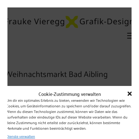
Weihnachtsmarkt Bad Aibling
Cookie-Zustimmung verwalten
Um dir ein optimales Erlebnis zu bieten, verwenden wir Technologien wie
Cookies, um Geräteinformationen zu speichern und/oder darauf zuzugreifen.
Projekt
Wenn du diesen Technologien zustimmst, können wir Daten wie das
Surfverhalten oder eindeutige IDs auf dieser Website verarbeiten. Wenn du
Folder mit Programm und Gewinnspiel für den
deine Zustimmung nicht erteilst oder zurückziehst, können bestimmte
Weihnachtsmarkt Bad Aibling 2004
Merkmale und Funktionen beeinträchtigt werden.
Dienste verwalten