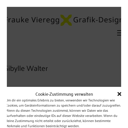
Sibylle Walter
Cookie-Zustimmung verwalten
Um dir ein optimales Erlebnis zu bieten, verwenden wir Technologien wie
Projekt
Cookies, um Geräteinformationen zu speichern und/oder darauf zuzugreifen.
Wenn du diesen Technologien zustimmst, können wir Daten wie das
Zweisprachige Web-Visitenkarte für Sibylle Walter, beeidigte
Surfverhalten oder eindeutige IDs auf dieser Website verarbeiten. Wenn du
Diplom-Übersetzerin für die spanische Sprache
deine Zustimmung nicht erteilst oder zurückziehst, können bestimmte
Merkmale und Funktionen beeinträchtigt werden.