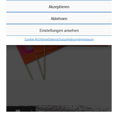
Akzeptieren
Ablehnen
Einstellungen ansehen
Cookie-Richtlinie
Datenschutzerklärung
Impressum
Frauke Vieregg / Grafik-Design
83043 Bad Aibling
Tel. 08061 3460179
mobil 01573 9043929
info@frauke-vieregg.de
AVG
|
Datenschutzerklärung
|
Cookie-Richtlinie (EU)
|
Impressum